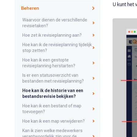
U kunt het 
Beheren
Waarvoor dienen de verschillende
revisietaken?
Hoe zet ik revisieplanning aan?
Hoe kan ik de revisieplanning tijdelijk
stop zetten?
Hoe kan ik een gestopte
revisieplanning herstarten?
Is er een statusoverzicht van
bestanden met revisieplanning?
Hoe kan ik de historie van een
bestandsrevisie bekijken?
Hoe kan ik een bestand of map
toevoegen?
Hoe kan ik een map verwijderen?
Kan ik zien welke medewerkers
verantwoordelijk zijn voor de