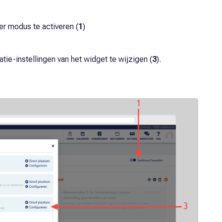
r modus te activeren (
1
)
tie-instellingen van het widget te wijzigen (
3
).