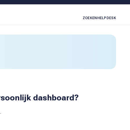
ZOEKEN
HELPDESK
rsoonlijk dashboard?
.